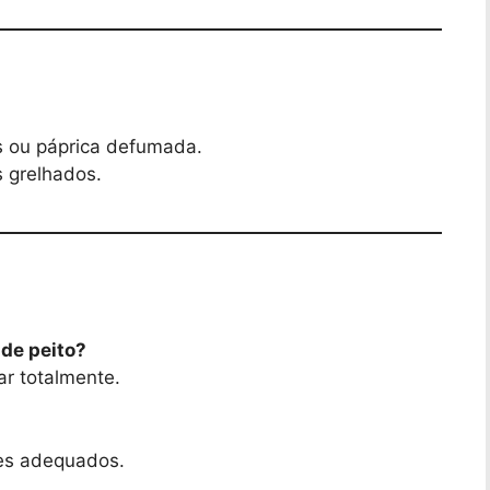
as ou páprica defumada.
s grelhados.
 de peito?
ar totalmente.
tes adequados.