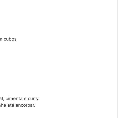
em cubos
l, pimenta e curry.
nhe até encorpar.