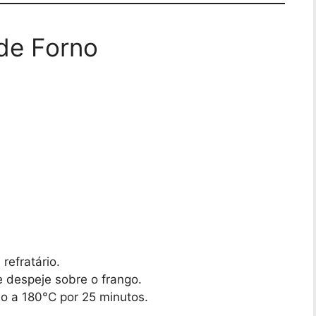
de Forno
refratário.
e despeje sobre o frango.
rno a 180°C por 25 minutos.