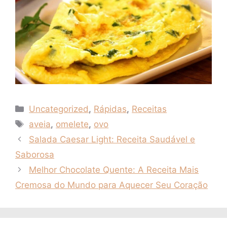
Categorias
Uncategorized
,
Rápidas
,
Receitas
Tags
aveia
,
omelete
,
ovo
Salada Caesar Light: Receita Saudável e
Saborosa
Melhor Chocolate Quente: A Receita Mais
Cremosa do Mundo para Aquecer Seu Coração