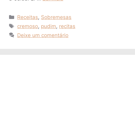
Categorias
Receitas
,
Sobremesas
Tags
cremoso
,
pudim
,
recitas
Deixe um comentário